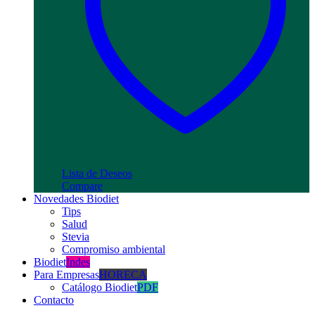
Lista de Deseos
Compare
Novedades Biodiet
Tips
Salud
Stevia
Compromiso ambiental
Biodiet
Indes
Para Empresas
HORECA
Catálogo Biodiet
PDF
Contacto