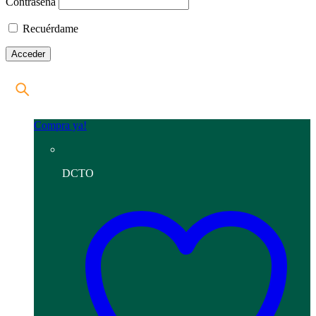
Contraseña
Recuérdame
Compra ya!
DCTO