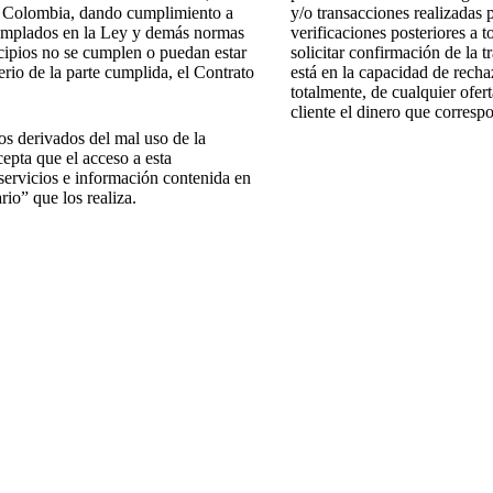
n Colombia, dando cumplimiento a
y/o transacciones realizadas p
ntemplados en la Ley y demás normas
verificaciones posteriores a 
ncipios no se cumplen o puedan estar
solicitar confirmación de la
terio de la parte cumplida, el Contrato
está en la capacidad de recha
totalmente, de cualquier ofert
cliente el dinero que corresp
s derivados del mal uso de la
epta que el acceso a esta
servicios e información contenida en
rio” que los realiza.