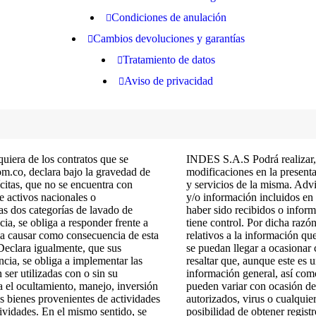
Condiciones de anulación
Cambios devoluciones y garantías
Tratamiento de datos
Aviso de privacidad
iera de los contratos que se
INDES S.A.S Podrá realizar, 
om.co, declara bajo la gravedad de
modificaciones en la present
citas, que no se encuentra con
y servicios de la misma. Advi
e activos nacionales o
y/o información incluidos en 
as dos categorías de lavado de
haber sido recibidos o infor
a, se obliga a responder frente a
tiene control. Por dicha raz
 a causar como consecuencia de esta
relativos a la información qu
 Declara igualmente, que sus
se puedan llegar a ocasionar
encia, se obliga a implementar las
resaltar que, aunque este es u
ser utilizadas con o sin su
información general, así como
 el ocultamiento, manejo, inversión
pueden variar con ocasión de
s bienes provenientes de actividades
autorizados, virus o cualquie
ctividades. En el mismo sentido, se
posibilidad de obtener regist