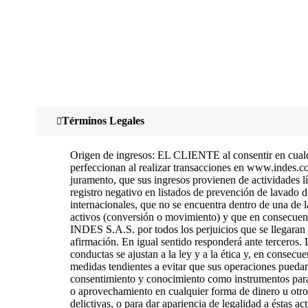
Términos Legales
Origen de ingresos: EL CLIENTE al consentir en cualqu
perfeccionan al realizar transacciones en www.indes.c
juramento, que sus ingresos provienen de actividades lí
registro negativo en listados de prevención de lavado d
internacionales, que no se encuentra dentro de una de l
activos (conversión o movimiento) y que en consecuenci
INDES S.A.S. por todos los perjuicios que se llegaran
afirmación. En igual sentido responderá ante terceros.
conductas se ajustan a la ley y a la ética y, en consecu
medidas tendientes a evitar que sus operaciones puedan 
consentimiento y conocimiento como instrumentos para
o aprovechamiento en cualquier forma de dinero u otro
delictivas, o para dar apariencia de legalidad a éstas a