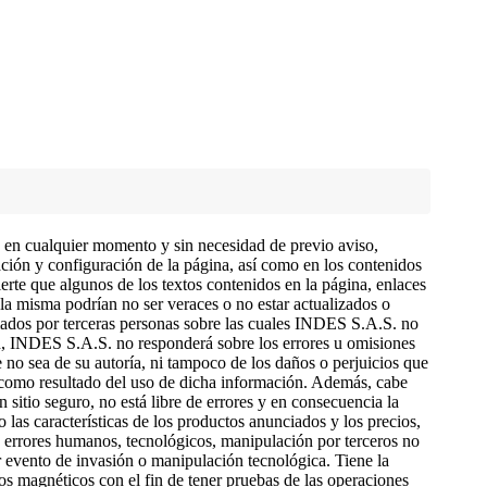
en cualquier momento y sin necesidad de previo aviso,
ación y configuración de la página, así como en los contenidos
erte que algunos de los textos contenidos en la página, enlaces
la misma podrían no ser veraces o no estar actualizados o
mados por terceras personas sobre las cuales INDES S.A.S. no
ón, INDES S.A.S. no responderá sobre los errores u omisiones
e no sea de su autoría, ni tampoco de los daños o perjuicios que
 como resultado del uso de dicha información. Además, cabe
n sitio seguro, no está libre de errores y en consecuencia la
 las características de los productos anunciados y los precios,
 errores humanos, tecnológicos, manipulación por terceros no
r evento de invasión o manipulación tecnológica. Tiene la
ros magnéticos con el fin de tener pruebas de las operaciones