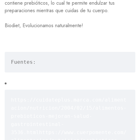
contiene prebióticos, lo cual te permite endulzar tus
preparaciones mientras que cuidas de tu cuerpo.
Biodiet, Evolucionamos naturalmente!
Fuentes:
https://cuidateplus.marca.com/aliment
acion/nutricion/2004/02/15/alimentos-
prebioticos-mejoran-salud-
gastrointestinal-
3536.html
https://www.cuerpomente.com/