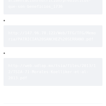
alimentacion/nutricion/prebioticos-
que-son-beneficios_1736
http://147.96.70.122/Web/TFG/TFG/Memo
ria/PATRICIA%20SANCHEZ%20SERRANO.pdf
http://web.udlap.mx/tsia/files/2013/1
2/TSIA-71-Morales-Koelliker-et-al-
2013.pdf